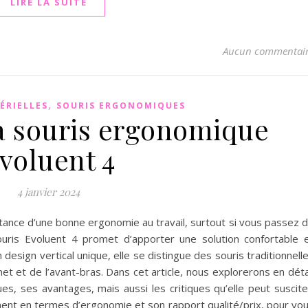
LIRE LA SUITE
Aucun commentai
,
ÉRIELLES
SOURIS ERGONOMIQUES
la souris ergonomique
voluent 4
4 janvier 2024
ance d’une bonne ergonomie au travail, surtout si vous passez 
uris Evoluent 4 promet d’apporter une solution confortable 
esign vertical unique, elle se distingue des souris traditionnell
net et de l’avant-bras. Dans cet article, nous explorerons en déta
es, ses avantages, mais aussi les critiques qu’elle peut suscite
nt en termes d’ergonomie et son rapport qualité/prix, pour vo