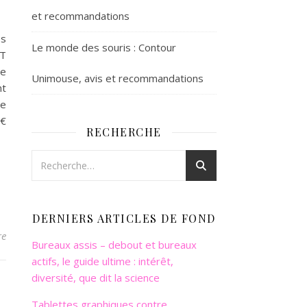
et recommandations
es
Le monde des souris : Contour
ET
de
Unimouse, avis et recommandations
nt
de
 €
RECHERCHE
DERNIERS ARTICLES DE FOND
re
Bureaux assis – debout et bureaux
actifs, le guide ultime : intérêt,
diversité, que dit la science
Tablettes graphiques contre