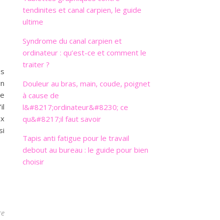
tendinites et canal carpien, le guide
ultime
Syndrome du canal carpien et
ordinateur : qu’est-ce et comment le
traiter ?
os
gn
Douleur au bras, main, coude, poignet
re
à cause de
il
l&#8217;ordinateur&#8230; ce
ux
qu&#8217;il faut savoir
si
Tapis anti fatigue pour le travail
debout au bureau : le guide pour bien
choisir
re